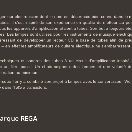
génieur électronicien dont le nom est désormais bien connu dans le mo
ubes. Il s’est inspiré de son expérience en qualité de metteur au po
us les appareils d’amplification étaient à tubes. Son but a toujours é
sés. Les lampes sont utilisés pour les instruments de musique électriq
ntéressant de développer un lecteur CD à base de tubes afin de pré
le – en effet les amplificateurs de guitare électrique ne s’embarrasse
 techniques et sonores des tubes à un circuit d’amplification inspiré
ec un filtre passif. Un choix soigneux des lampes et une volonté d
oloration au minimum.
rsque Terry a combiné son projet à lampes avec le convertisseur Wolfs
 dans l’ISIS à transistors.
marque REGA