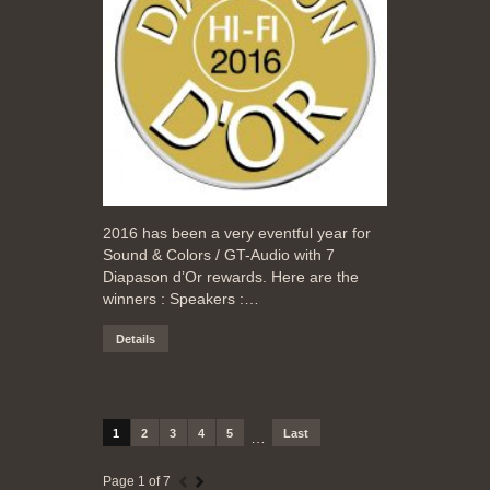
2016 has been a very eventful year for
Sound & Colors / GT-Audio with 7
Diapason d’Or rewards. Here are the
winners : Speakers :…
Details
1
2
3
4
5
Last
…
Page 1 of 7