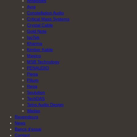
Antipodes
Ayre
Constellation Audio
Critical Mass Systems
Crystal Cable
Gold Note
IsoTek
Kharma
Kimber Kable
Magico
MSB Technology
PENAUDIO
Piega
Pilium
Rega
Soulution
TechDAS
Telos Audio Design
Wadax
Revendeurs
News
Bancs d’essai
Contact