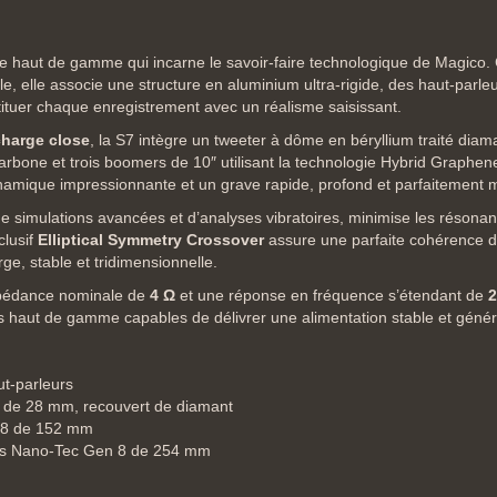
e haut de gamme qui incarne le savoir-faire technologique de Magico. 
, elle associe une structure en aluminium ultra-rigide, des haut-parleu
tituer chaque enregistrement avec un réalisme saisissant.
charge close
, la S7 intègre un tweeter à dôme en béryllium traité dia
ne et trois boomers de 10″ utilisant la technologie Hybrid Graphene
ynamique impressionnante et un grave rapide, profond et parfaitement m
de simulations avancées et d’analyses vibratoires, minimise les résonan
clusif
Elliptical Symmetry Crossover
assure une parfaite cohérence de
e, stable et tridimensionnelle.
mpédance nominale de
4 Ω
et une réponse en fréquence s’étendant de
2
es haut de gamme capables de délivrer une alimentation stable et géné
ut-parleurs
 de 28 mm, recouvert de diamant
 8 de 152 mm
ves Nano-Tec Gen 8 de 254 mm