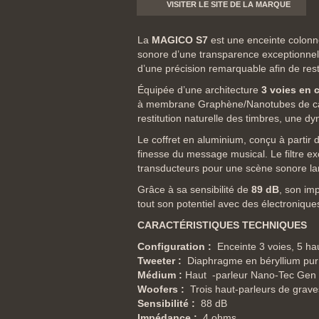
VISITER LE SITE DE LA MARQUE
La
MAGICO S7
est une enceinte colonn
sonore d’une transparence exceptionnelle
d’une précision remarquable afin de res
Équipée d’une architecture
3 voies en 
à membrane Graphène/Nanotubes de carbo
restitution naturelle des timbres, une d
Le coffret en aluminium, conçu à partir 
finesse du message musical. Le filtre ex
transducteurs pour une scène sonore larg
Grâce à sa sensibilité de
89 dB
, son i
tout son potentiel avec des électroniqu
CARACTÉRISTIQUES TECHNIQUES
Configuration :
Enceinte 3 voies, 5 ha
Tweeter :
Diaphragme en béryllium pur
Médium :
Haut -parleur Nano-Tec Gen
Woofers :
Trois haut-parleurs de gra
Sensibilité :
88 dB
Impédance :
4 ohms