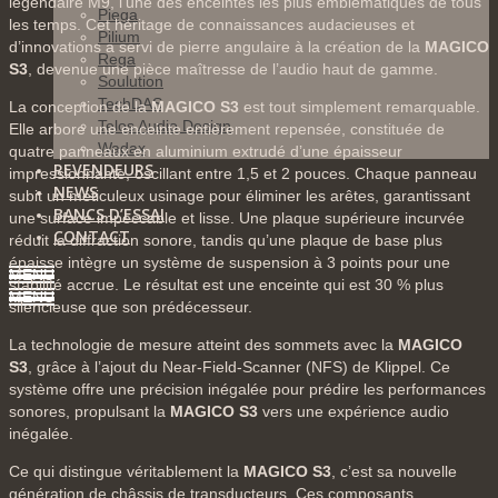
légendaire M9, l’une des enceintes les plus emblématiques de tous
Piega
les temps. Cet héritage de connaissances audacieuses et
Pilium
d’innovations a servi de pierre angulaire à la création de la
MAGICO
Rega
S3
, devenue une pièce maîtresse de l’audio haut de gamme.
Soulution
TechDAS
La conception de la
MAGICO S3
est tout simplement remarquable.
Telos Audio Design
Elle arbore une enceinte entièrement repensée, constituée de
Wadax
quatre panneaux en aluminium extrudé d’une épaisseur
REVENDEURS
impressionnante, oscillant entre 1,5 et 2 pouces. Chaque panneau
NEWS
subit un méticuleux usinage pour éliminer les arêtes, garantissant
BANCS D’ESSAI
une surface impeccable et lisse. Une plaque supérieure incurvée
CONTACT
réduit la diffraction sonore, tandis qu’une plaque de base plus
épaisse intègre un système de suspension à 3 points pour une
MENU
stabilité accrue. Le résultat est une enceinte qui est 30 % plus
MENU
silencieuse que son prédécesseur.
La technologie de mesure atteint des sommets avec la
MAGICO
S3
, grâce à l’ajout du Near-Field-Scanner (NFS) de Klippel. Ce
système offre une précision inégalée pour prédire les performances
sonores, propulsant la
MAGICO S3
vers une expérience audio
inégalée.
Ce qui distingue véritablement la
MAGICO S3
, c’est sa nouvelle
génération de châssis de transducteurs. Ces composants