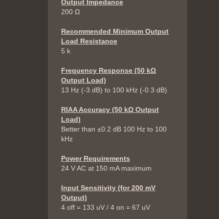
Output Impedance
200 Ω
Recommended Minimum Output
Load Resistance
5 k
Frequency Response (50 kΩ
Output Load)
13 Hz (-3 dB) to 100 kHz (-0.3 dB)
RIAA Accuracy (50 kΩ Output
Load)
Better than ±0.2 dB 100 Hz to 100
kHz
Power Requirements
24 V AC at 150 mA maximum
Input Sensitivity (for 200 mV
Output)
4 off = 133 uV / 4 on = 67 uV