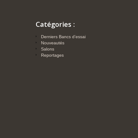
Catégories :
Derniers Bancs d’essai
Nouveautés
Salons
Reportages
Actualités
REGA enrichit l’offre
de la PLANAR 6 RS
EDITION avec deux
nouvelles
configurations Moving
Coil
21 juillet 2026