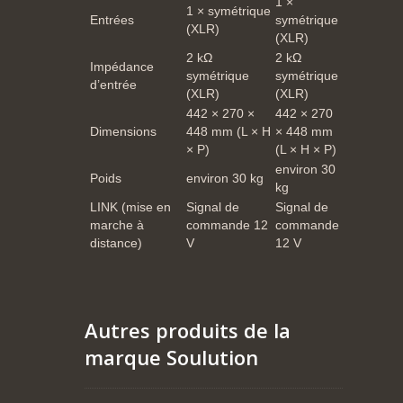
1 ×
1 × symétrique
Entrées
symétrique
(XLR)
(XLR)
2 kΩ
2 kΩ
Impédance
symétrique
symétrique
d’entrée
(XLR)
(XLR)
442 × 270 ×
442 × 270
Dimensions
448 mm (L × H
× 448 mm
× P)
(L × H × P)
environ 30
Poids
environ 30 kg
kg
LINK (mise en
Signal de
Signal de
marche à
commande 12
commande
distance)
V
12 V
Autres produits de la
marque Soulution