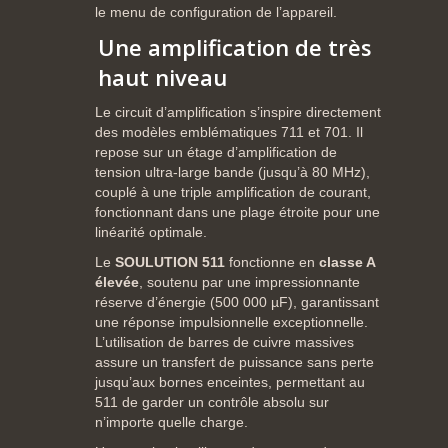
le
menu
de
configuration
de
l’appareil.
Une
amplification
de
très
haut
niveau
Le
circuit
d’amplification
s’inspire
directement
des
modèles
emblématiques
711
et
701.
Il
repose
sur
un
étage
d’amplification
de
tension
ultra-
large
bande (
jusqu’à
80
MHz),
couplé
à
une
triple
amplification
de
courant,
fonctionnant
dans
une
plage
étroite
pour
une
linéarité
optimale.
Le
SOULUTION 511
fonctionne
en
classe
A
élevée
,
soutenu
par
une
impressionnante
réserve
d’énergie (
500
000
µF),
garantissant
une
réponse
impulsionnelle
exceptionnelle.
L’utilisation
de
barres
de
cuivre
massives
assure
un
transfert
de
puissance
sans
perte
jusqu’aux
bornes
enceintes,
permettant
au
511
de
garder
un
contrôle
absolu
sur
n’importe
quelle
charge.