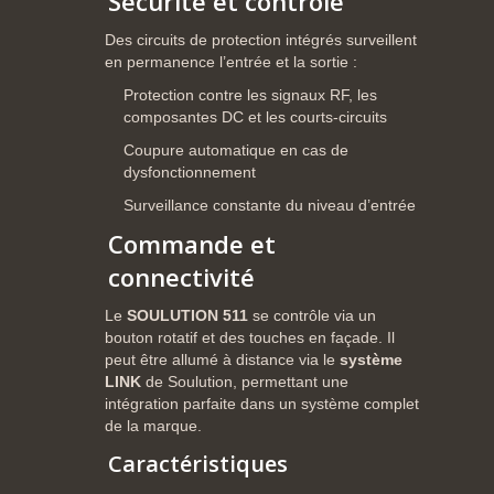
Sécurité
et
contrôle
Des
circuits
de
protection
intégrés
surveillent
en
permanence
l’entrée
et
la
sortie :
Protection
contre
les
signaux
RF,
les
composantes
DC
et
les
courts-
circuits
Coupure
automatique
en
cas
de
dysfonctionnement
Surveillance
constante
du
niveau
d’entrée
Commande
et
connectivité
Le
SOULUTION
511
se
contrôle
via
un
bouton
rotatif
et
des
touches
en
façade.
Il
peut
être
allumé
à
distance
via
le
système
LINK
de
Soulution,
permettant
une
intégration
parfaite
dans
un
système
complet
de
la
marque.
Caractéristiques