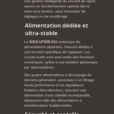
Une
gestion
intelligente
du
courant
de
repos
assure
un
fonctionnement
optimal
dès
la
mise
sous
tension,
sans
nécessiter
de
réglages
ou
de
recalibrage.
Alimentation
dédiée
et
ultra-
stable
Le
SOULUTION 511
embarque
dix
alimentations
séparées
,
chacune
dédiée
à
une
fonction
spécifique
de
l’appareil.
Les
circuits
audio
sont
ainsi
isolés
des
fonctions
numériques,
grâce
à
une
isolation
galvanique
par
optocoupleurs.
Ses
quatre
alimentations
à
découpage
de
dernière
génération,
associées
à
un
filtrage
haute
performance
et
six
régulateurs
linéaires
ultra-
silencieux
,
assurent
une
alimentation
d’une
stabilité
incomparable,
dépassant
celle
des
alimentations
à
transformateur
traditionnelles.