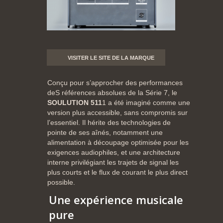
VISITER LE SITE DE LA MARQUE
Conçu
pour
s’approcher
des
performances
deS
références
absolues
de
la
Série
7,
le
SOULUTION 511
1
a
été
imaginé
comme
une
version
plus
accessible,
sans
compromis
sur
l’essentiel.
Il
hérite
des
technologies
de
pointe
de
ses
aînés,
notamment
une
alimentation
à
découpage
optimisée
pour
les
exigences
audiophiles,
et
une
architecture
interne
privilégiant
les
trajets
de
signal
les
plus
courts
et
le
flux
de
courant
le
plus
direct
possible.
Une
expérience
musicale
pure