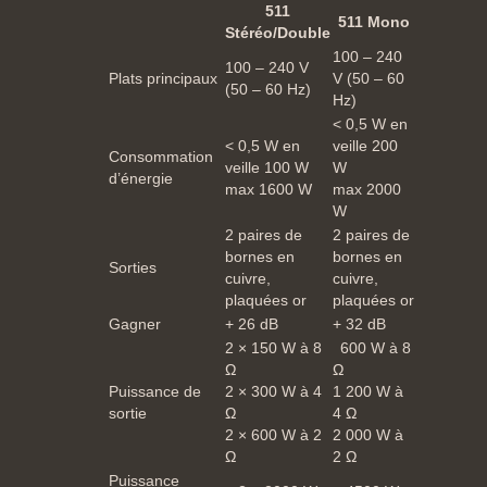
511
511 Mono
Stéréo/Double
100 – 240
100 – 240 V
Plats principaux
V (50 – 60
(50 – 60 Hz)
Hz)
< 0,5 W en
< 0,5 W en
veille 200
Consommation
veille 100 W
W
d’énergie
max 1600 W
max 2000
W
2 paires de
2 paires de
bornes en
bornes en
Sorties
cuivre,
cuivre,
plaquées or
plaquées or
Gagner
+ 26 dB
+ 32 dB
2 × 150 W à 8
600 W à 8
Ω
Ω
Puissance de
2 × 300 W à 4
1 200 W à
sortie
Ω
4 Ω
2 × 600 W à 2
2 000 W à
Ω
2 Ω
Puissance