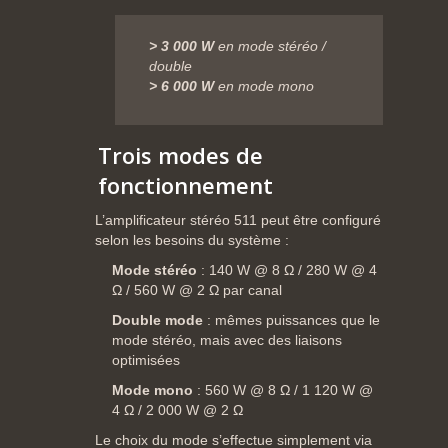
>
3
000
W
en
mode
stéréo /
double
>
6
000
W
en
mode
mono
Trois
modes
de
fonctionnement
L’amplificateur
stéréo
511
peut
être
configuré
selon
les
besoins
du
système :
Mode
stéréo
:
140
W @
8
Ω /
280
W @
4
Ω /
560
W @
2
Ω
par
canal
Double
mode
:
mêmes
puissances
que
le
mode
stéréo,
mais
avec
des
liaisons
optimisées
Mode
mono
:
560
W @
8
Ω /
1
120
W @
4
Ω /
2
000
W @
2
Ω
Le
choix
du
mode
s’effectue
simplement
via