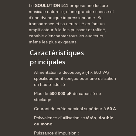
Le
SOULUTION 511
propose
une
lecture
musicale
naturelle,
d’une
grande
richesse
et
d’une
dynamique
impressionnante.
Sa
transparence
et
sa
neutralité
en
font
un
amplificateur
à
la
fois
puissant
et
raffiné,
capable
d’enchanter
tous
les
auditeurs,
même
les
plus
exigeants.
Caractéristiques
principales
Alimentation
à
découpage (
4
x
600
VA)
spécifiquement
conçue
pour
une
utilisation
en
haute-
fidélité
Plus
de
500
000
µF
de
capacité
de
stockage
Courant
de
crête
nominal
supérieur
à
60
A
Polyvalence
d’utilisation :
stéréo,
double,
ou
mono
Puissance
d’impulsion :