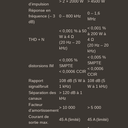
> 2 × 2000 W
> 4500 W
d’impulsion
Réponse en
0 – 1,6
fréquence (– 3
0 – 800 kHz
MHz
dB)
< 0,001 %
< 0,001 % à 50
à 200 W à
W à 4 Ω
THD + N
4 Ω
(20 Hz – 20
(20 Hz – 20
kHz)
kHz)
< 0,005 %
< 0,005 %
SMPTE
distorsions IM
SMPTE
< 0,0006
< 0,0006 CCIR
CCIR
Rapport
108 dB (5 W à
108 dB (5
signal/bruit
1 kHz)
W à 1 kHz)
Séparation des
> 120 dB à 1
canaux
kHz
Facteur
> 10 000
> 5 000
d’amortissement
Courant de
45 A (limité)
45 A (limité)
sortie max.